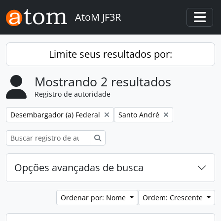
Skip to main content
AtoM JF3R
Togg
Limite seus resultados por:
Mostrando 2 resultados
Registro de autoridade
Remover filtro:
Remover filtro:
Desembargador (a) Federal
Santo André
Buscar
Opções avançadas de busca
Ordenar por: Nome
Ordem: Crescente