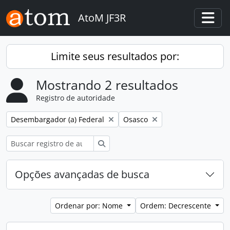
Skip to main content
AtoM JF3R
Togg
Limite seus resultados por:
Mostrando 2 resultados
Registro de autoridade
Remover filtro:
Remover filtro:
Desembargador (a) Federal
Osasco
Buscar
Opções avançadas de busca
Ordenar por: Nome
Ordem: Decrescente