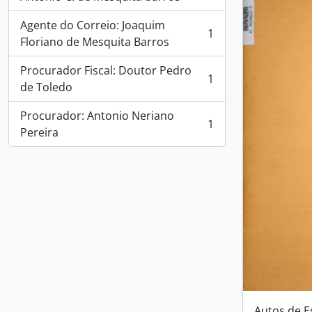
Agente do Correio: Joaquim
1
, 1 resultados
Floriano de Mesquita Barros
Procurador Fiscal: Doutor Pedro
1
, 1 resultados
de Toledo
Procurador: Antonio Neriano
1
, 1 resultados
Pereira
Autos de E