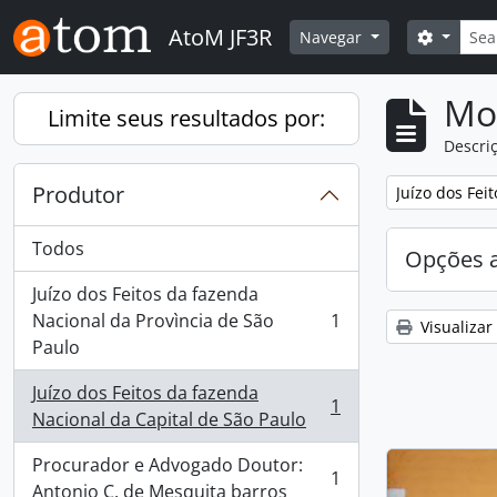
Skip to main content
Busca
AtoM JF3R
Opções 
Navegar
Mo
Limite seus resultados por:
Descriç
Produtor
Remover filtro
Juízo dos Fei
Todos
Opções 
Juízo dos Feitos da fazenda
Nacional da Provìncia de São
1
Visualizar
, 1 resultados
Paulo
Juízo dos Feitos da fazenda
1
, 1 resultados
Nacional da Capital de São Paulo
Procurador e Advogado Doutor:
1
, 1 resultados
Antonio C. de Mesquita barros