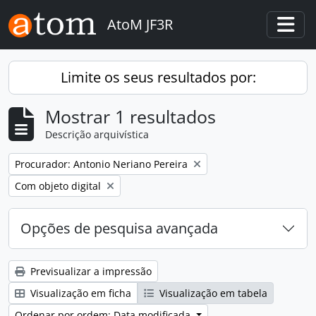
Skip to main content
AtoM JF3R
Togg
Limite os seus resultados por:
Mostrar 1 resultados
Descrição arquivística
Remove filter:
Procurador: Antonio Neriano Pereira
Remove filter:
Com objeto digital
Opções de pesquisa avançada
Previsualizar a impressão
Visualização em ficha
Visualização em tabela
Ordenar por ordem: Data modificada