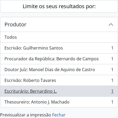
Skip to main content
Limite os seus resultados por:
Produtor
Todos
Escrivão: Guilhermino Santos
1
, 1 resultados
Procurador da República: Bernardo de Campos
1
, 1 resultados
Doutor Juíz: Manoel Dias de Aquino de Castro
1
, 1 resultados
Escrivão: Roberto Tavares
1
, 1 resultados
Escriturário: Bernardino L.
1
, 1 resultados
Thesoureiro: Antonio J. Machado
1
, 1 resultados
Previsualizar a impressão
Fechar