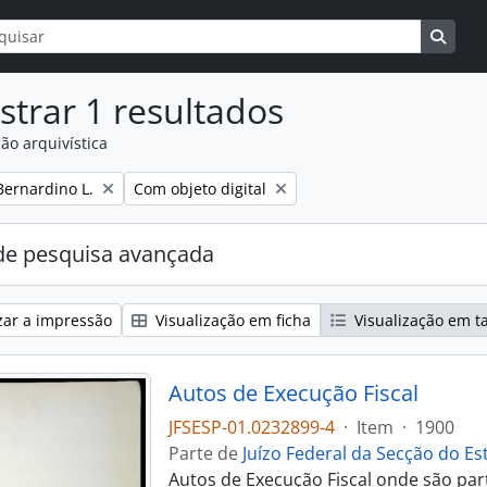
isar
options
Searc
trar 1 resultados
ão arquivística
Remove filter:
 Bernardino L.
Com objeto digital
e pesquisa avançada
zar a impressão
Visualização em ficha
Visualização em t
Autos de Execução Fiscal
JFSESP-01.0232899-4
·
Item
·
1900
Parte de
Juízo Federal da Secção do E
Autos de Execução Fiscal onde são part