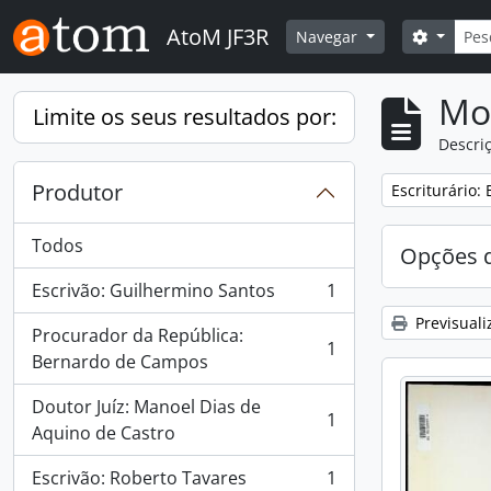
Skip to main content
Pesqu
AtoM JF3R
Search 
Navegar
Mos
Limite os seus resultados por:
Descriç
Produtor
Remove filter:
Escriturário:
Todos
Opções d
Escrivão: Guilhermino Santos
1
, 1 resultados
Previsuali
Procurador da República:
1
, 1 resultados
Bernardo de Campos
Doutor Juíz: Manoel Dias de
1
, 1 resultados
Aquino de Castro
Escrivão: Roberto Tavares
1
, 1 resultados