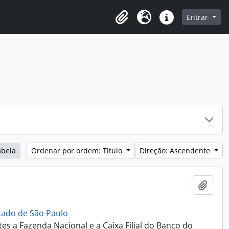
h in browse page
Entrar
Área de transferência
Idioma
Ligações rápidas
abela
Ordenar por ordem: Título
Direção: Ascendente
Adici
stado de São Paulo
es a Fazenda Nacional e a Caixa Filial do Banco do