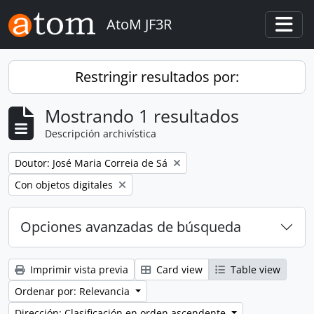
Skip to main content
AtoM JF3R
Togg
Restringir resultados por:
Mostrando 1 resultados
Descripción archivística
Remove filter:
Doutor: José Maria Correia de Sá
Remove filter:
Con objetos digitales
Opciones avanzadas de búsqueda
Imprimir vista previa
Card view
Table view
Ordenar por: Relevancia
Dirección: Clasificación en orden ascendente