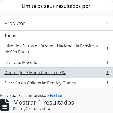
Skip to main content
Limite os seus resultados por:
Produtor
Todos
Juízo dos Feitos da fazenda Nacional da Provìncia
1
, 1 resultados
de São Paulo
Escrivão: Macedo
1
, 1 resultados
Doutor: José Maria Correia de Sá
1
, 1 resultados
Escrivão da Colleteria: Renday Gomes
1
, 1 resultados
Previsualizar a impressão
Fechar
Mostrar 1 resultados
Descrição arquivística