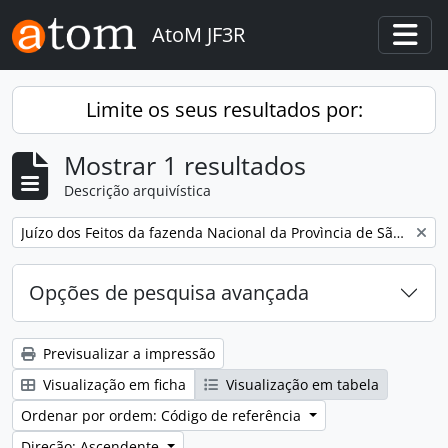
Skip to main content
AtoM JF3R
Togg
Limite os seus resultados por:
Mostrar 1 resultados
Descrição arquivística
Remove filter:
Juízo dos Feitos da fazenda Nacional da Provìncia de São Paulo
Opções de pesquisa avançada
Previsualizar a impressão
Visualização em ficha
Visualização em tabela
Ordenar por ordem: Código de referência
Direção: Ascendente