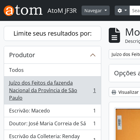
Skip to main content
Busca
AtoM JF3R
Opções 
Navegar
Mo
Limite seus resultados por:
Descriç
Produtor
Remover filtro
Juízo dos Fei
Todos
Opções 
Juízo dos Feitos da fazenda
Nacional da Provìncia de São
1
Visualizar
, 1 resultados
Paulo
Escrivão: Macedo
1
, 1 resultados
Doutor: José Maria Correia de Sá
1
, 1 resultados
Escrivão da Colleteria: Renday