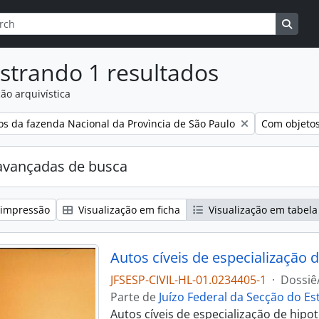
r
de busca
Busqu
strando 1 resultados
ão arquivística
:
Remover filt
tos da fazenda Nacional da Provìncia de São Paulo
Com objetos
avançadas de busca
 impressão
Visualização em ficha
Visualização em tabela
Autos cíveis de especialização d
JFSESP-CIVIL-HL-01.0234405-1
·
Dossiê
Parte de
Juízo Federal da Secção do E
Autos cíveis de especialização de hipo