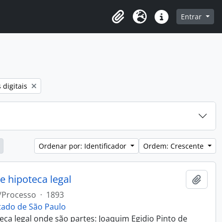
e na página de navegação
Entrar
Clipboard
Idioma
Atalhos
ro:
 digitais
Ordenar por: Identificador
Ordem: Crescente
e hipoteca legal
Adici
/Processo
·
1893
stado de São Paulo
teca legal onde são partes: Joaquim Egidio Pinto de