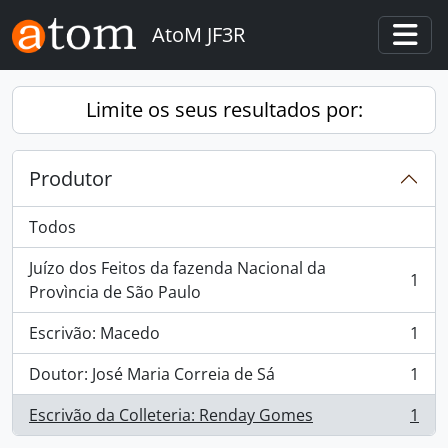
Skip to main content
AtoM JF3R
Togg
Limite os seus resultados por:
Produtor
Todos
Juízo dos Feitos da fazenda Nacional da
1
, 1 resultados
Provìncia de São Paulo
Escrivão: Macedo
1
, 1 resultados
Doutor: José Maria Correia de Sá
1
, 1 resultados
Escrivão da Colleteria: Renday Gomes
1
, 1 resultados