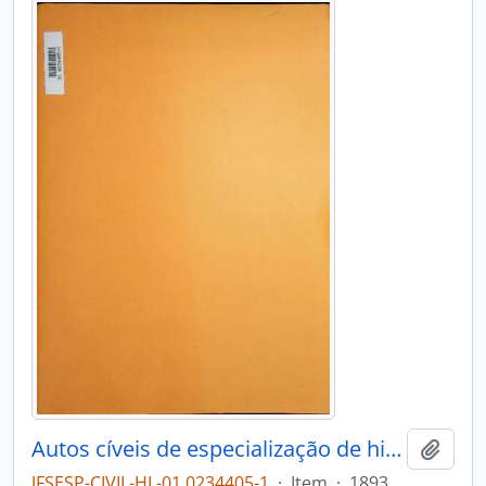
Autos cíveis de especialização de hipoteca legal
Adici
JFSESP-CIVIL-HL-01.0234405-1
·
Item
·
1893