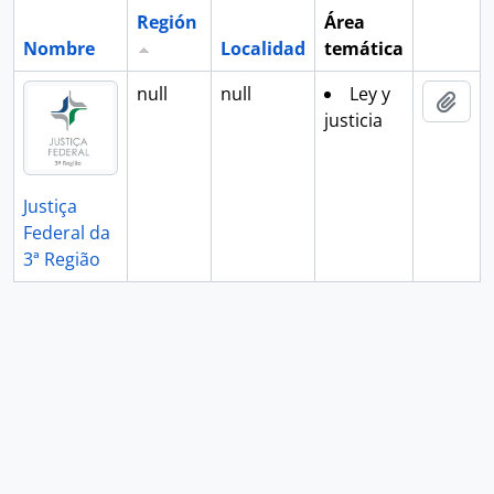
Región
Área
Nombre
Localidad
temática
Portapa
null
null
Ley y
Añad
justicia
Justiça
Federal da
3ª Região