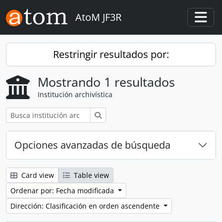
Skip to main content
AtoM JF3R
Togg
Restringir resultados por:
Mostrando 1 resultados
Institución archivística
Búsqueda
Opciones avanzadas de búsqueda
Card view
Table view
Ordenar por: Fecha modificada
Dirección: Clasificación en orden ascendente