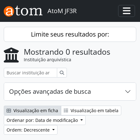
Skip to main content
AtoM JF3R
Togg
Limite seus resultados por:
Mostrando 0 resultados
Instituição arquivística
Buscar
Opções avançadas de busca
Visualização em ficha
Visualização em tabela
Ordenar por: Data de modificação
Ordem: Decrescente