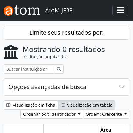
Skip to main content
AtoM JF3R
Togg
Limite seus resultados por:
Mostrando 0 resultados
Instituição arquivística
Buscar
Opções avançadas de busca
Visualização em ficha
Visualização em tabela
Ordenar por: Identificador
Ordem: Crescente
Área