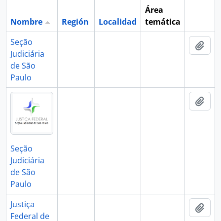
Área
Nombre
Región
Localidad
temática
Portapa
Seção
Añad
Judiciária
de São
Paulo
Añad
Seção
Judiciária
de São
Paulo
Justiça
Añad
Federal de