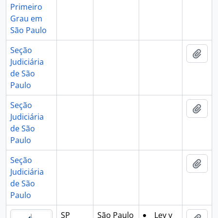
Primeiro
Grau em
São Paulo
Seção
Añad
Judiciária
de São
Paulo
Seção
Añad
Judiciária
de São
Paulo
Seção
Añad
Judiciária
de São
Paulo
SP
São Paulo
Ley y