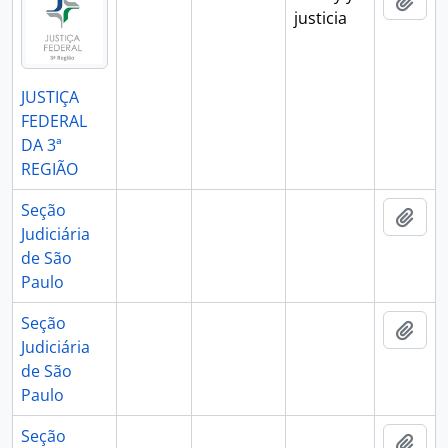
Añad
justicia
JUSTIÇA
FEDERAL
DA 3ª
REGIÃO
Seção
Añad
Judiciária
de São
Paulo
Seção
Añad
Judiciária
de São
Paulo
Seção
Añad