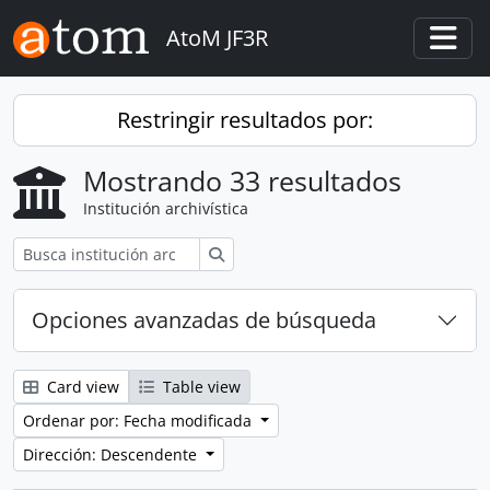
Skip to main content
AtoM JF3R
Togg
Restringir resultados por:
Mostrando 33 resultados
Institución archivística
Búsqueda
Opciones avanzadas de búsqueda
Card view
Table view
Ordenar por: Fecha modificada
Dirección: Descendente