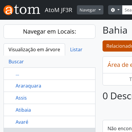
Skip to main content
Busca
AtoM JF3R
Opções 
Navegar
Bahia
Navegar em Locais:
Relacionado
Visualização em árvore
Listar
Buscar
Área de 
...
T
Araraquara
0 Desc
Assis
Atibaia
Avaré
Não encon