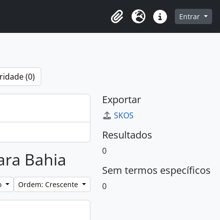
e na página de navegação
Entrar
Clipboard
Idioma
Atalhos
ridade (0)
Exportar
SKOS
Resultados
0
para Bahia
Sem termos específicos
lo
Ordem: Crescente
0