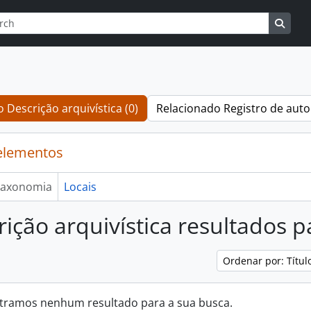
r
de busca
Busqu
 Descrição arquivística (0)
Relacionado Registro de auto
elementos
axonomia
Locais
rição arquivística resultados 
Ordenar por: Títu
tramos nenhum resultado para a sua busca.