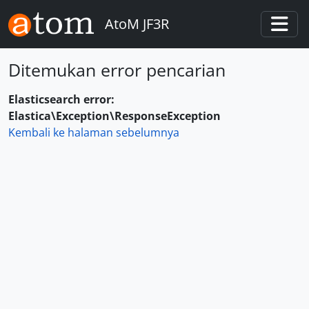
Skip to main content
AtoM JF3R
Togg
Ditemukan error pencarian
Elasticsearch error:
Elastica\Exception\ResponseException
Kembali ke halaman sebelumnya