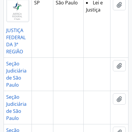
SP
São Paulo
Lei e
Adic
Justiça
JUSTIÇA
FEDERAL
DA 3ª
REGIÃO
Seção
Adic
Judiciária
de São
Paulo
Seção
Adic
Judiciária
de São
Paulo
Seção