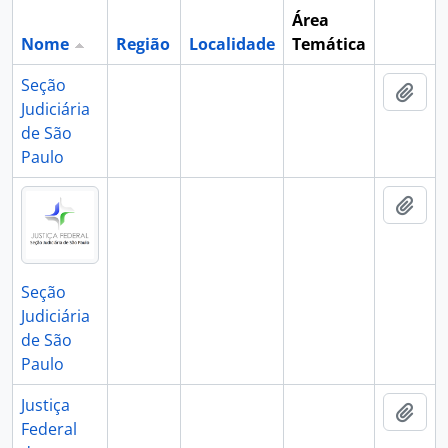
Área
Nome
Região
Localidade
Temática
Área de 
Seção
Adic
Judiciária
de São
Paulo
Adic
Seção
Judiciária
de São
Paulo
Justiça
Adic
Federal