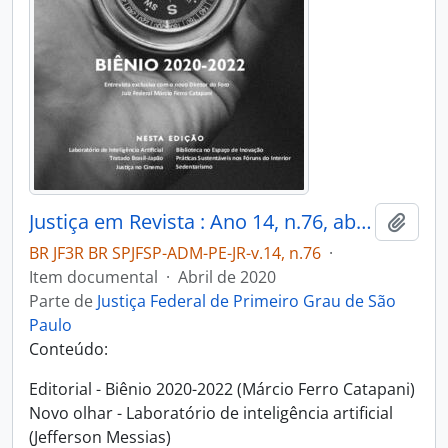
Justiça em Revista : Ano 14, n.76, abr. 2020
Adici
BR JF3R BR SPJFSP-ADM-PE-JR-v.14, n.76
·
Item documental
·
Abril de 2020
Parte de
Justiça Federal de Primeiro Grau de São
Paulo
Conteúdo:
Editorial - Biênio 2020-2022 (Márcio Ferro Catapani)
Novo olhar - Laboratório de inteligência artificial
(Jefferson Messias)