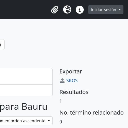
h in browse page
Iniciar sesión
Portapapeles
Idioma
Enlaces rápidos
)
Exportar
SKOS
Resultados
1
s para Bauru
No. término relacionado
ción en orden ascendente
0