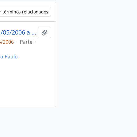
r términos relacionados
Informativo Em Tempo : semana de 01/05/2006 a 07/05/2006
Añadir al portapapeles
5/2006
·
Parte
·
ão Paulo