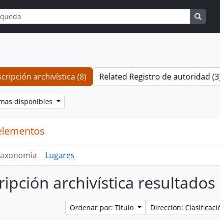
ueda
options
Searc
cripción archivística (8)
Related Registro de autoridad (3
omas disponibles
elementos
axonomía
Lugares
ripción archivística resultado
Ordenar por: Título
Dirección: Clasifica