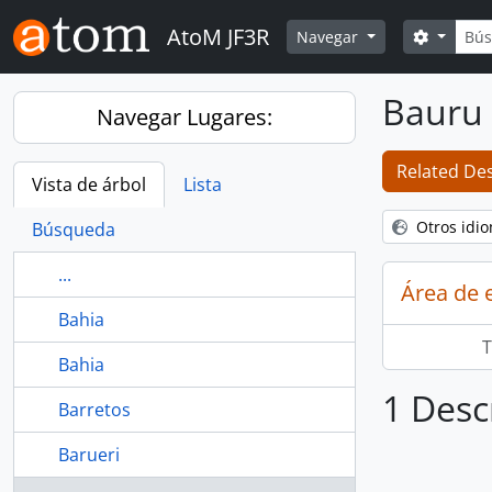
Skip to main content
Búsq
AtoM JF3R
Search 
Navegar
Bauru
Navegar Lugares:
Related Des
Vista de árbol
Lista
Otros idi
Búsqueda
...
Área de 
Bahia
T
Bahia
1 Desc
Barretos
Barueri