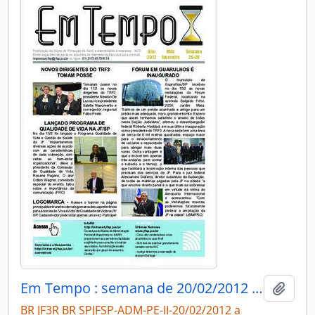
Em Tempo : semana de 20/02/2012 a 26/02/2012
Add t
BR JF3R BR SPJFSP-ADM-PE-II-20/02/2012 a