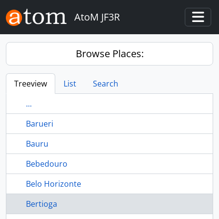
Skip to main content
AtoM JF3R
Togg
Browse Places:
Treeview
List
Search
...
Barueri
Bauru
Bebedouro
Belo Horizonte
Bertioga