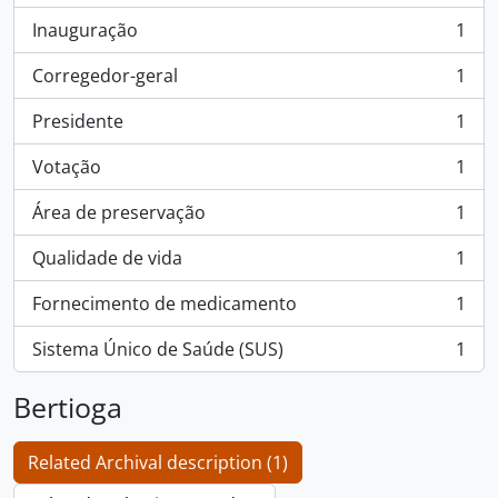
Inauguração
1
, 1 results
Corregedor-geral
1
, 1 results
Presidente
1
, 1 results
Votação
1
, 1 results
Área de preservação
1
, 1 results
Qualidade de vida
1
, 1 results
Fornecimento de medicamento
1
, 1 results
Sistema Único de Saúde (SUS)
1
, 1 results
Bertioga
Related Archival description (1)