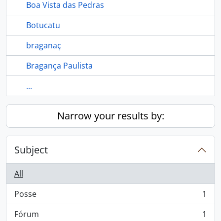
Boa Vista das Pedras
Botucatu
braganaç
Bragança Paulista
...
Narrow your results by:
Subject
All
Posse
1
, 1 results
Fórum
1
, 1 results