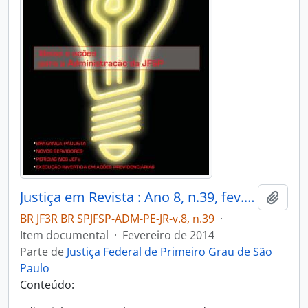
Justiça em Revista : Ano 8, n.39, fev. 2014
Adici
BR JF3R BR SPJFSP-ADM-PE-JR-v.8, n.39
·
Item documental
·
Fevereiro de 2014
Parte de
Justiça Federal de Primeiro Grau de São
Paulo
Conteúdo: