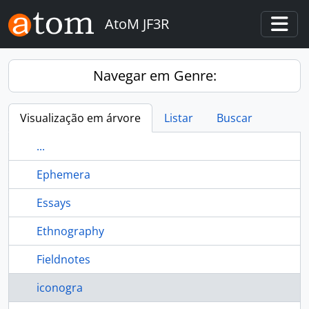
Skip to main content
AtoM JF3R
Togg
Navegar em Genre:
Visualização em árvore
Listar
Buscar
...
Ephemera
Essays
Ethnography
Fieldnotes
iconogra