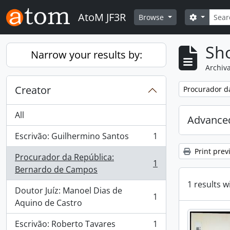
Skip to main content
Search
AtoM JF3R
Search o
Browse
Sho
Narrow your results by:
Archiva
Creator
Remove filter:
Procurador d
All
Advanced
Escrivão: Guilhermino Santos
1
, 1 results
Print prev
Procurador da República:
1
, 1 results
Bernardo de Campos
1 results w
Doutor Juíz: Manoel Dias de
1
, 1 results
Aquino de Castro
Escrivão: Roberto Tavares
1
, 1 results