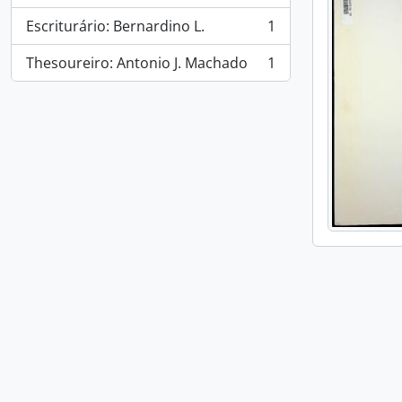
Escriturário: Bernardino L.
1
, 1 results
Thesoureiro: Antonio J. Machado
1
, 1 results