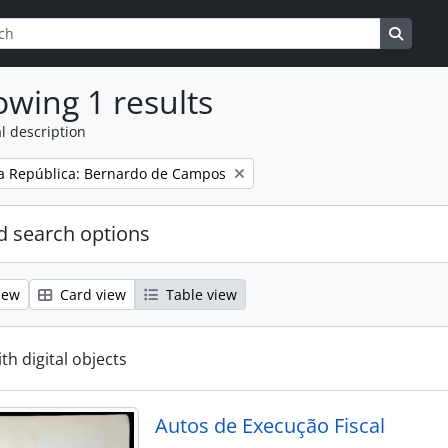
ptions
Search
wing 1 results
l description
a República: Bernardo de Campos
 search options
iew
Card view
Table view
ith digital objects
Autos de Execução Fiscal