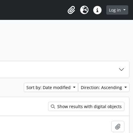
 in browse page
Log in
Clipboard
Language
Quick links
Sort by: Date modified
Direction: Ascending
Show results with digital objects
Add t