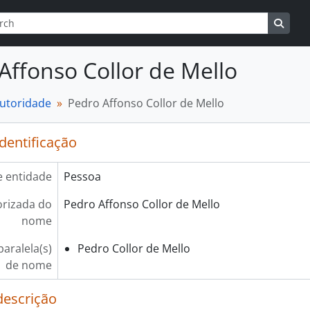
r
de busca
Busqu
Affonso Collor de Mello
autoridade
Pedro Affonso Collor de Mello
identificação
e entidade
Pessoa
rizada do
Pedro Affonso Collor de Mello
nome
aralela(s)
Pedro Collor de Mello
de nome
descrição