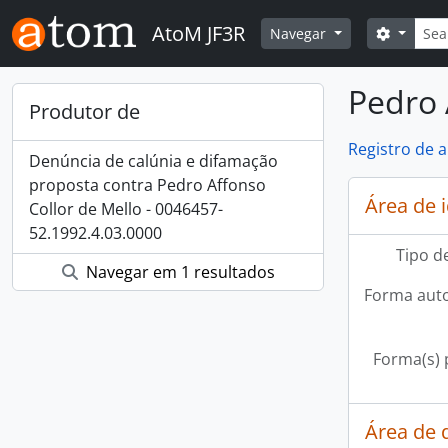
Skip to main content
Busca
AtoM JF3R
Opções 
Navegar
Pedro 
Produtor de
Registro de 
Denúncia de calúnia e difamação
proposta contra Pedro Affonso
Área de 
Collor de Mello - 0046457-
52.1992.4.03.0000
Tipo d
Navegar em 1 resultados
Forma auto
Forma(s) p
Área de 