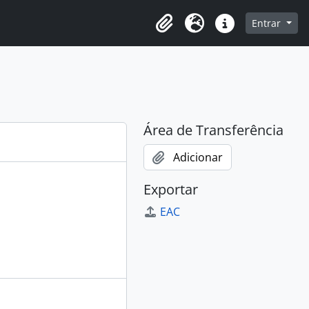
e na página de navegação
Entrar
Clipboard
Idioma
Atalhos
Área de Transferência
Adicionar
Exportar
EAC