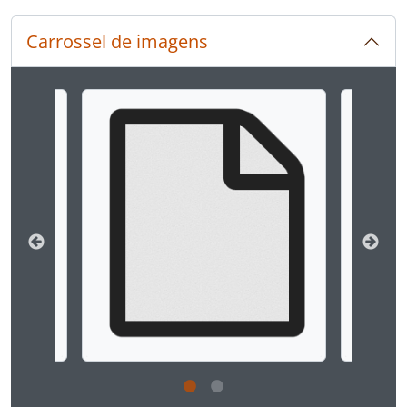
Carrossel de imagens
Ao alterar o slide atual deste carrossel, o título 
Ao clicar no link deste título da descrição a página 