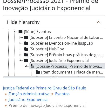
Dossiê/Processo 2021 - Prêmio de
Inovação Judiciário Exponencial
[Fundo] Justiça Federal de Primeiro Grau de São Paulo
Hide hierarchy
[Seção] Função Administrativa
[Série] Eventos
[Subsérie] Encontro Nacional de Laboratórios de Inovação do Poder Judiciário
[Subsérie] Eventos on-line iJuspLab
[Subsérie] HubGov
[Subsérie] Prêmio boas práticas de gestão
[Subsérie] Judiciário Exponencial
[Dossiê/Processo] Prêmio de Inovação Judiciário Exponencial
[Item documental] Placa de menção honrosa à Gisele Molinari Fessore
[Item documental] Placa do Prêmio de Inovação Judiciário Exponencial : categoria Laboratórios de Inovação
[Série] Produção Editorial
Justiça Federal de Primeiro Grau de São Paulo
[Série] Cerimonial
Função Administrativa
Eventos
[Série] Programas
Judiciário Exponencial
[Seção] Função Judicial
Prêmio de Inovação Judiciário Exponencial