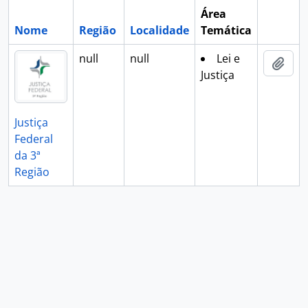
Área
Nome
Região
Localidade
Temática
Área de 
null
null
Lei e
Adic
Justiça
Justiça
Federal
da 3ª
Região