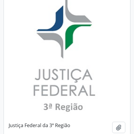
Justiça Federal da 3ª Região
Adici