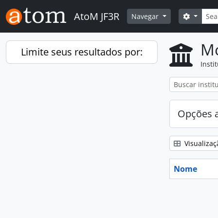
Skip to main content
Busca
AtoM JF3R
Opções 
Navegar
Mo
Limite seus resultados por:
Insti
Opções 
Visualizaç
Nome