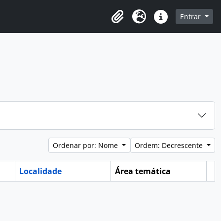
e na página de navegação
Entrar
Clipboard
Idioma
Atalhos
Ordenar por: Nome
Ordem: Decrescente
Localidade
Área temática
Ár