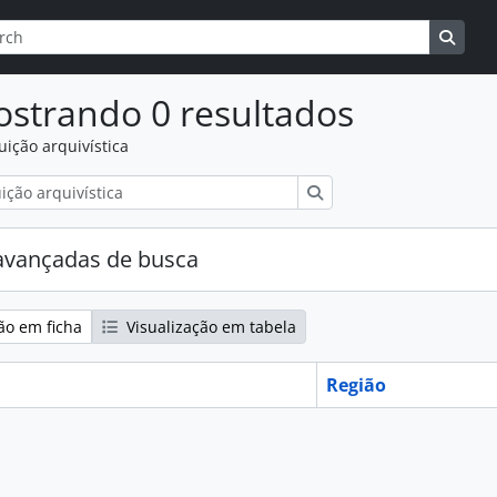
r
de busca
Busqu
strando 0 resultados
tuição arquivística
Buscar
avançadas de busca
ão em ficha
Visualização em tabela
Região