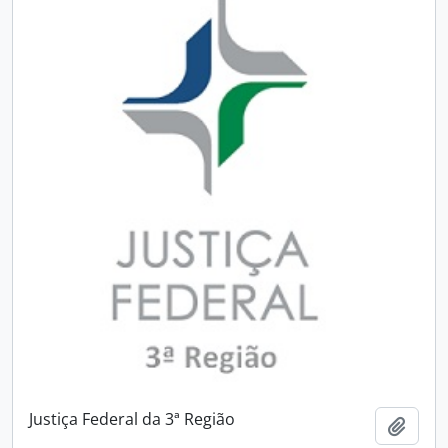
Justiça Federal da 3ª Região
Adici