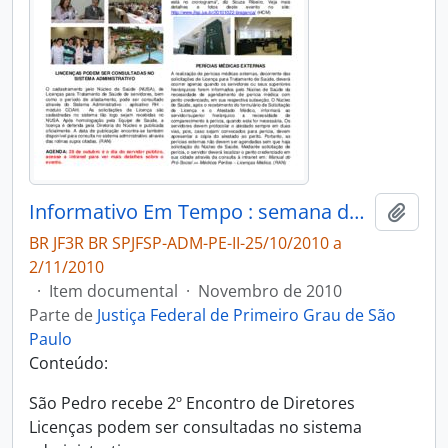
Informativo Em Tempo : semana de 25/10/2010 a 2/11/2010
Adici
BR JF3R BR SPJFSP-ADM-PE-II-25/10/2010 a
2/11/2010
·
Item documental
·
Novembro de 2010
Parte de
Justiça Federal de Primeiro Grau de São
Paulo
Conteúdo:
São Pedro recebe 2º Encontro de Diretores
Licenças podem ser consultadas no sistema