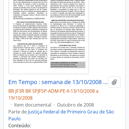
Em Tempo : semana de 13/10/2008 a 19/10/2008
Adici
BR JF3R BR SPJFSP-ADM-PE-II-13/10/2008 a
19/10/2008
·
Item documental
·
Outubro de 2008
Parte de
Justiça Federal de Primeiro Grau de São
Paulo
Conteúdo: