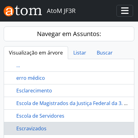
Skip to main content
AtoM JF3R
Togg
Navegar em Assuntos:
Visualização em árvore
Listar
Buscar
...
erro médico
Esclarecimento
Escola de Magistrados da Justiça Federal da 3. Região (Emag)
Escola de Servidores
Escravizados