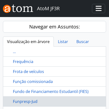
Skip to main content
AtoM JF3R
Togg
Navegar em Assuntos:
Visualização em árvore
Listar
Buscar
...
Frequência
Frota de veículos
Função comissionada
Fundo de Financiamento Estudantil (FIES)
Funpresp-Jud