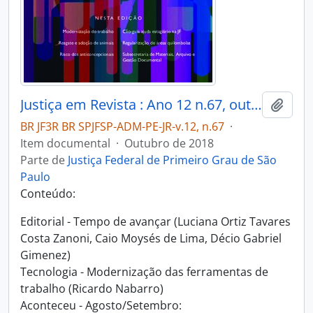
Justiça em Revista : Ano 12 n.67, out. 2018
Adici
BR JF3R BR SPJFSP-ADM-PE-JR-v.12, n.67
·
Item documental
·
Outubro de 2018
Parte de
Justiça Federal de Primeiro Grau de São
Paulo
Conteúdo:
Editorial - Tempo de avançar (Luciana Ortiz Tavares
Costa Zanoni, Caio Moysés de Lima, Décio Gabriel
Gimenez)
Tecnologia - Modernização das ferramentas de
trabalho (Ricardo Nabarro)
Aconteceu - Agosto/Setembro: