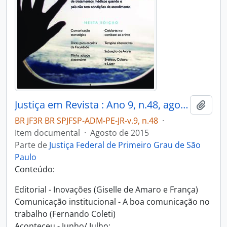
Justiça em Revista : Ano 9, n.48, ago. 2015
Adici
BR JF3R BR SPJFSP-ADM-PE-JR-v.9, n.48
·
Item documental
·
Agosto de 2015
Parte de
Justiça Federal de Primeiro Grau de São
Paulo
Conteúdo:
Editorial - Inovações (Giselle de Amaro e França)
Comunicação institucional - A boa comunicação no
trabalho (Fernando Coleti)
Aconteceu - Junho/ Julho: