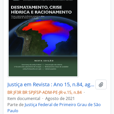
Justiça em Revista : Ano 15, n.84, ago. 2021
Adici
BR JF3R BR SPJFSP-ADM-PE-JR-v.15, n.84
·
Item documental
·
Agosto de 2021
Parte de
Justiça Federal de Primeiro Grau de São
Paulo