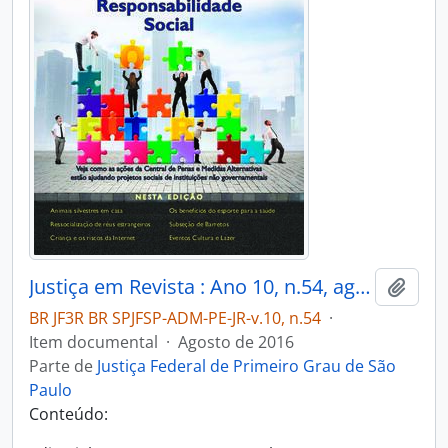
Justiça em Revista : Ano 10, n.54, ago. 2016
Adici
BR JF3R BR SPJFSP-ADM-PE-JR-v.10, n.54
·
Item documental
·
Agosto de 2016
Parte de
Justiça Federal de Primeiro Grau de São
Paulo
Conteúdo: