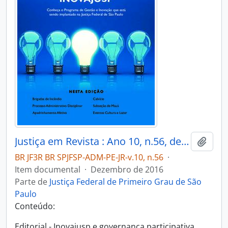
Justiça em Revista : Ano 10, n.56, dez. 2016
Adici
BR JF3R BR SPJFSP-ADM-PE-JR-v.10, n.56
·
Item documental
·
Dezembro de 2016
Parte de
Justiça Federal de Primeiro Grau de São
Paulo
Conteúdo:
Editorial - Inovajusp e governança participativa