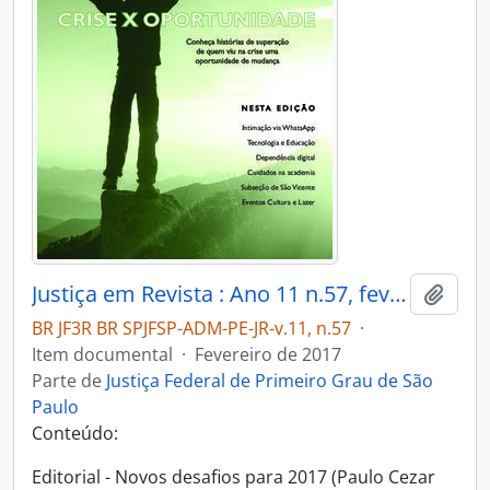
Justiça em Revista : Ano 11 n.57, fev. 2017
Adici
BR JF3R BR SPJFSP-ADM-PE-JR-v.11, n.57
·
Item documental
·
Fevereiro de 2017
Parte de
Justiça Federal de Primeiro Grau de São
Paulo
Conteúdo:
Editorial - Novos desafios para 2017 (Paulo Cezar