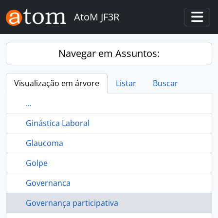
Skip to main content
AtoM JF3R
Togg
Navegar em Assuntos:
Visualização em árvore
Listar
Buscar
...
Ginástica Laboral
Glaucoma
Golpe
Governanca
Governança participativa