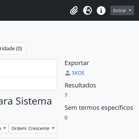
e na página de navegação
Entrar
Clipboard
Idioma
Atalhos
ridade (0)
Exportar
SKOS
Resultados
7
para Sistema
Sem termos específicos
0
lo
Ordem: Crescente