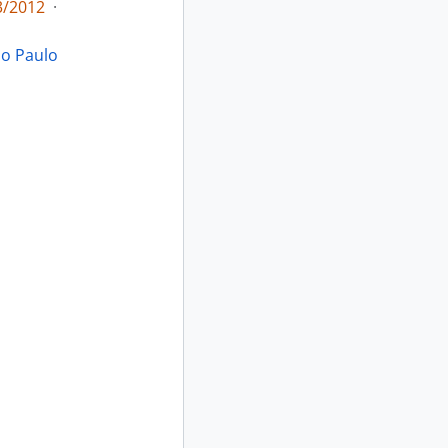
3/2012
·
ão Paulo