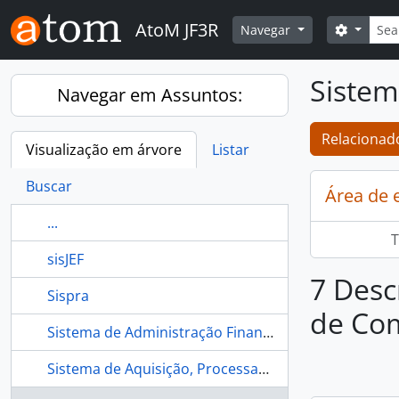
Skip to main content
Busca
AtoM JF3R
Opções 
Navegar
Siste
Navegar em Assuntos:
Relacionado
Visualização em árvore
Listar
Buscar
Área de 
...
T
sisJEF
7 Desc
Sispra
de Co
Sistema de Administração Financeira (SIAFI)
Sistema de Aquisição, Processamento, Empréstimo e Pesquisa de Material Bibliográfico (SAPEP)