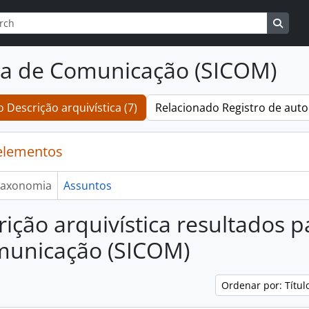
r
de busca
Busqu
ma de Comunicação (SICOM)
 Descrição arquivística (7)
Relacionado Registro de auto
elementos
axonomia
Assuntos
rição arquivística resultados 
municação (SICOM)
Ordenar por: Títu