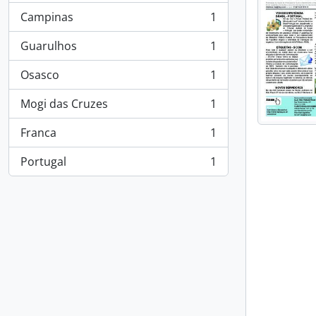
Campinas
1
, 1 resultados
Guarulhos
1
, 1 resultados
Osasco
1
, 1 resultados
Mogi das Cruzes
1
, 1 resultados
Franca
1
, 1 resultados
Portugal
1
, 1 resultados