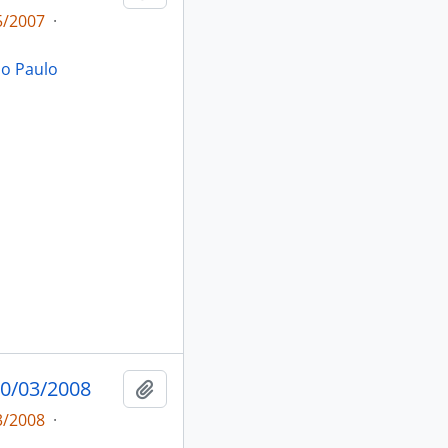
5/2007
·
ão Paulo
0/03/2008
Adicionar a área de transferência
3/2008
·