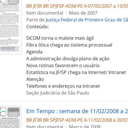
BR JF3R BR SPJFSP-ADM-PE-II-07/05/2007 a 13/0
Item documental
·
Maio de 2007
Parte de
Justiça Federal de Primeiro Grau de S
Conteúdo:
SICOM torna o malote mais ágil
Fibra ótica chega ao sistema processual
Agenda
A administração divulga plano de ação
Nova rotinas favorecem o usuário
Estatística na JF/SP chega na Internet/ Intranet
Atenção
Telefones e endereços na Intranet
Seção Judiciária de São Paulo
Em Tempo : semana de 11/02/2008 a 2
BR JF3R BR SPJFSP-ADM-PE-II-11/02/2008 a 20/0
Item documental
·
Março de 2008