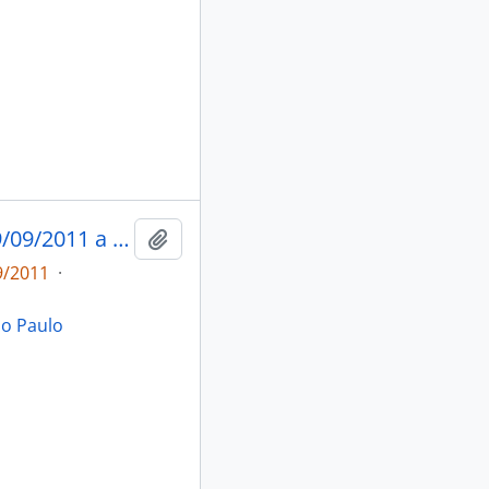
Informativo Em Tempo : semana de 19/09/2011 a 25/09/2011
Adicionar a área de transferência
9/2011
·
ão Paulo