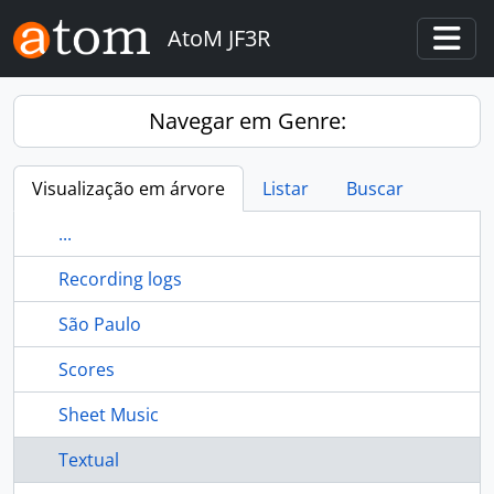
Skip to main content
AtoM JF3R
Togg
Navegar em Genre:
Visualização em árvore
Listar
Buscar
...
Recording logs
São Paulo
Scores
Sheet Music
Textual