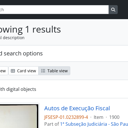
ptions
Search
wing 1 results
l description
 search options
iew
Card view
Table view
ith digital objects
Autos de Execução Fiscal
JFSESP-01.0232899-4
·
Item
·
1900
Part of
1ª Subseção Judiciária - São Pau