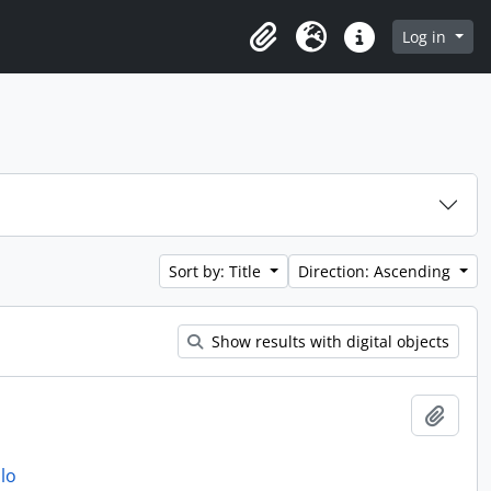
 in browse page
Log in
Clipboard
Language
Quick links
Sort by: Title
Direction: Ascending
Show results with digital objects
Add t
lo