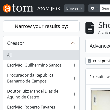
Skip to main content
Search
AtoM JF3R
Search o
Browse
Sho
Narrow your results by:
Archiva
Creator
Advanced
All
Print prev
Escrivão: Guilhermino Santos
1
, 1 results
Procurador da República:
1 results w
1
, 1 results
Bernardo de Campos
Doutor Juíz: Manoel Dias de
1
, 1 results
Aquino de Castro
Escrivão: Roberto Tavares
1
, 1 results