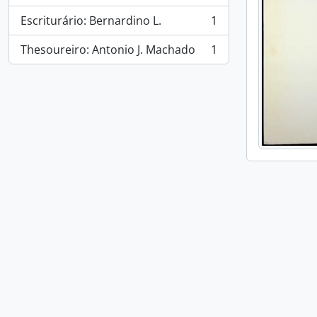
Escriturário: Bernardino L.
1
, 1 results
Thesoureiro: Antonio J. Machado
1
, 1 results