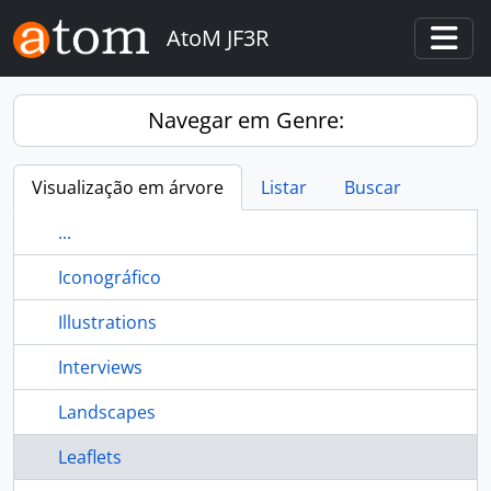
Skip to main content
AtoM JF3R
Togg
Navegar em Genre:
Visualização em árvore
Listar
Buscar
...
Iconográfico
Illustrations
Interviews
Landscapes
Leaflets