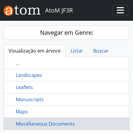
Skip to main content
AtoM JF3R
Togg
Navegar em Genre:
Visualização em árvore
Listar
Buscar
...
Landscapes
Leaflets
Manuscripts
Maps
Miscellaneous Documents