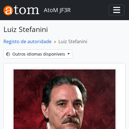
Skip to main content
AtoM JF3R
Togg
Luiz Stefanini
Registo de autoridade
Luiz Stefanini
Outros idiomas disponíveis